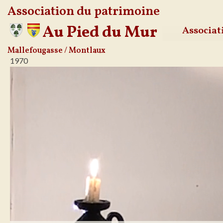
Association du patrimoine
Au Pied du Mur
Associat
Aller
Mallefougasse / Montlaux
1970
au
contenu