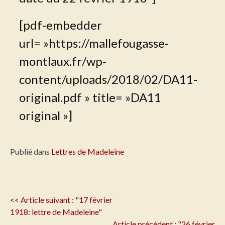
[pdf-embedder
url= »https://mallefougasse-
montlaux.fr/wp-
content/uploads/2018/02/DA11-
original.pdf » title= »DA11
original »]
Publié dans
Lettres de Madeleine
Navigation
<< Article suivant : "17 février
de
1918: lettre de Madeleine"
l'article
Article précédent : "26 février