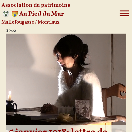
Association du patrimoine
Au Pied du Mur
Mallefougasse / Montlaux
Aller
1962
au
contenu