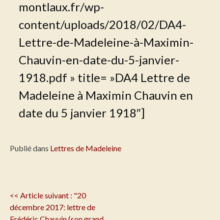
montlaux.fr/wp-
content/uploads/2018/02/DA4-
Lettre-de-Madeleine-à-Maximin-
Chauvin-en-date-du-5-janvier-
1918.pdf » title= »DA4 Lettre de
Madeleine à Maximin Chauvin en
date du 5 janvier 1918″]
Publié dans
Lettres de Madeleine
Navigation
<< Article suivant : "20
de
décembre 2017: lettre de
l'article
Frédéric Chauvin (son grand