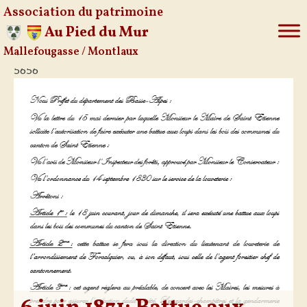
Association du patrimoine
Au Pied du Mur
Mallefougasse / Montlaux
Aller
5656
au
contenu