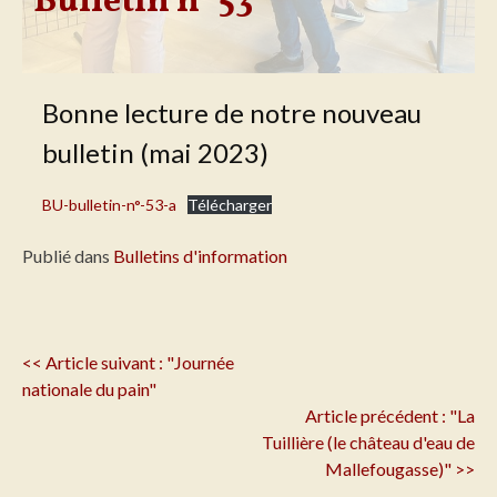
Bulletin n° 53
Bonne lecture de notre nouveau
bulletin (mai 2023)
BU-bulletin-n°-53-a
Télécharger
Publié dans
Bulletins d'information
Navigation
<< Article suivant : "Journée
de
nationale du pain"
l'article
Article précédent : "La
Tuillière (le château d'eau de
Mallefougasse)" >>