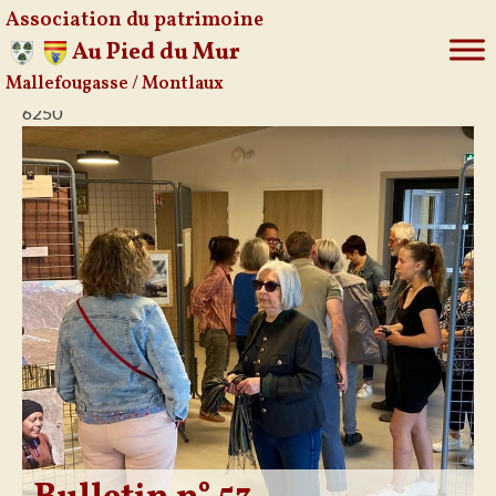
Association du patrimoine
Au Pied du Mur
Mallefougasse / Montlaux
Aller
6250
au
contenu