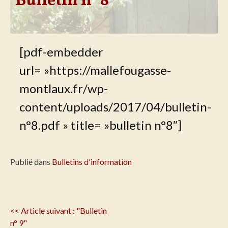
Bulletin n° 8
[pdf-embedder
url= »https://mallefougasse-
montlaux.fr/wp-
content/uploads/2017/04/bulletin-
n°8.pdf » title= »bulletin n°8″]
Publié dans
Bulletins d'information
Navigation
<< Article suivant : "Bulletin
de
n° 9"