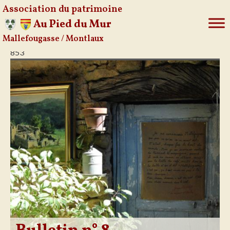
Association du patrimoine
Au Pied du Mur
Mallefougasse / Montlaux
Aller
853
au
contenu