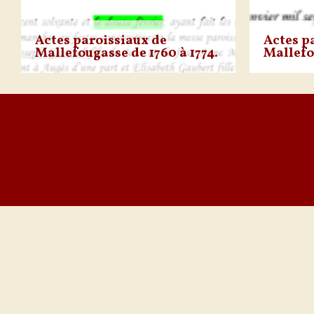
Actes paroissiaux de
Actes p
Mallefougasse de 1760 à 1774.
Mallefo
[pdf-embedder
[pdf-emb
url= »https://mallefougasse-
url= »http
montlaux.fr/wp-
montlaux.
content/uploads/2018/07/association-
content/u
actes-paroissiaux-de-1760-
actes-par
à-1774.pdf » title= »association actes
à-1759.pdf
paroissiaux de 1760 à 1774″]
paroissiau