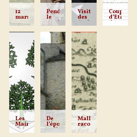
12
Pendant
Visite
Coup
mars
le
des
d’Etat
2021:
confinement,
Archéologues.
de
Cimetière
les
Louis
Hier
Nous
Nous
Le 2
de
travaux
Napoléon
vendredi
avions
avons
décembre
Mallefougasse
continuent.
Bonapart
12
commencés
sur
1851
en
1851
mars,
avant
une
le
nous
cette
des
Prince
avons
pandémie
façade
Louis
décidés
de
de
Napoléon
de
merde,
maison
Bonaparte
regrouper
à
du
renverse
toutes
travailler
village
la
les
à
de
République.
frontons
plusieurs
Mallefougasse,
devant
des
à la
une
ce
Les
De
Mallefougasse
pierres
mise
pierre
coup
Maires
l’époque
raconté
de
préhistorique
par
tombales
en
romaine
d’état,
Mallefougasse
à la
les
1792 :
Les
De