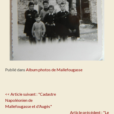
Publié dans
Album photos de Mallefougasse
Navigation
<< Article suivant : "Cadastre
de
Napoléonien de
l'article
Mallefougasse et d'Augès"
Article précédent : "Le