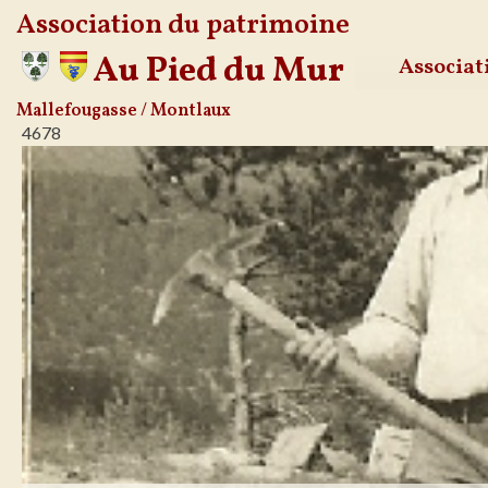
Association du patrimoine
Au Pied du Mur
Associat
Aller
Mallefougasse / Montlaux
4678
au
contenu