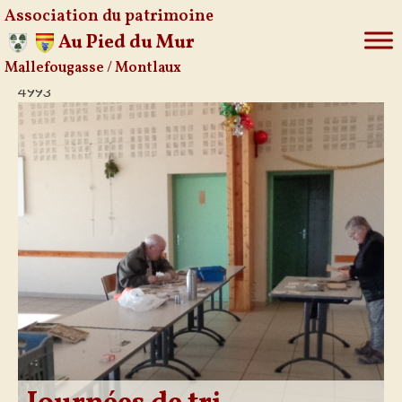
Association du patrimoine
Au Pied du Mur
Mallefougasse / Montlaux
Aller
4993
au
contenu