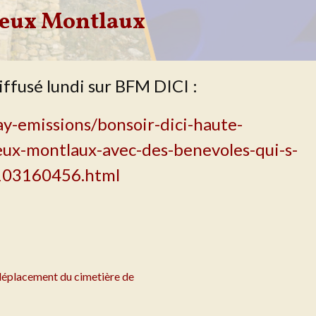
ieux Montlaux
iffusé lundi sur BFM DICI :
y-emissions/bonsoir-dici-haute-
eux-montlaux-avec-des-benevoles-qui-s-
2103160456.html
e déplacement du cimetière de