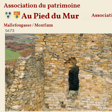
Association du patrimoine
Au Pied du Mur
Associat
Aller
Mallefougasse / Montlaux
5673
au
contenu