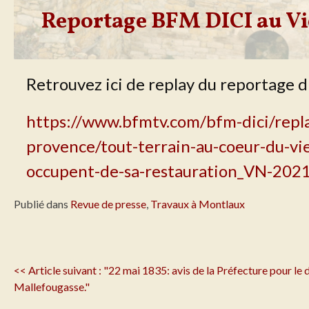
Reportage BFM DICI au V
Retrouvez ici de replay du reportage d
https://www.bfmtv.com/bfm-dici/repla
provence/tout-terrain-au-coeur-du-vi
occupent-de-sa-restauration_VN-20
Publié dans
Revue de presse
,
Travaux à Montlaux
Navigation
<< Article suivant : "22 mai 1835: avis de la Préfecture pour l
de
Mallefougasse."
l'article