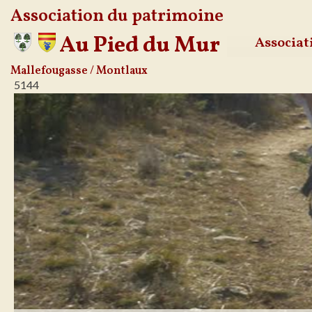
Association du patrimoine
Au Pied du Mur
Associat
Aller
Mallefougasse / Montlaux
5144
au
contenu