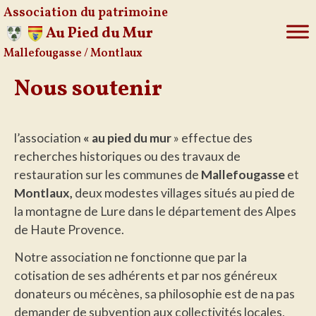
Association du patrimoine
Au Pied du Mur
Mallefougasse / Montlaux
Aller
au
Nous soutenir
contenu
l’association
« au pied du mur
» effectue des
recherches historiques ou des travaux de
restauration sur les communes de
Mallefougasse
et
Montlaux,
deux modestes villages situés au pied de
la montagne de Lure dans le département des Alpes
de Haute Provence.
Notre association ne fonctionne que par la
cotisation de ses adhérents et par nos généreux
donateurs ou mécènes, sa philosophie est de na pas
demander de subvention aux collectivités locales,