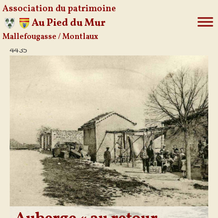
Association du patrimoine
Au Pied du Mur
Mallefougasse / Montlaux
Aller
4435
au
contenu