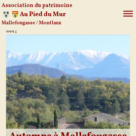
Association du patrimoine
Au Pied du Mur
Mallefougasse / Montlaux
Aller
4441
au
contenu