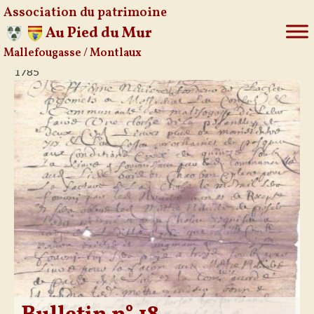
Association du patrimoine
Au Pied du Mur
Mallefougasse / Montlaux
Aller
1785
au
contenu