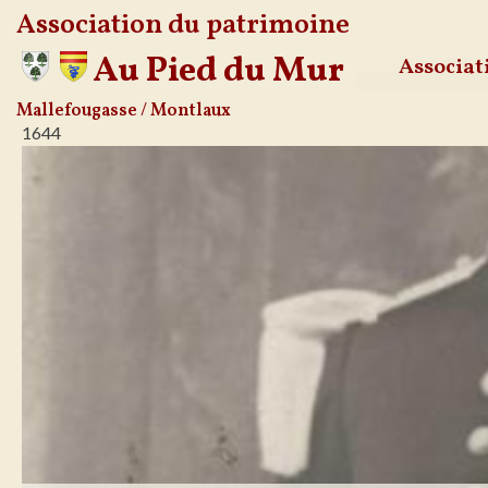
Association du patrimoine
Au Pied du Mur
Associat
Aller
Mallefougasse / Montlaux
1644
au
contenu