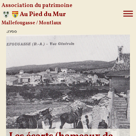
Association du patrimoine
Au Pied du Mur
Mallefougasse / Montlaux
Aller
3966
au
contenu