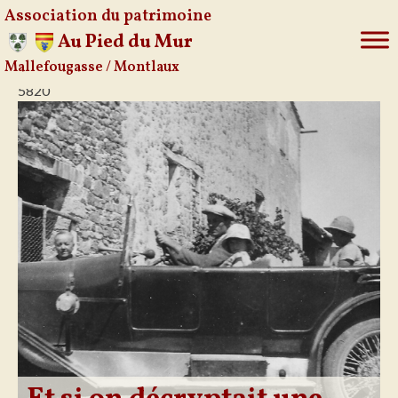
Association du patrimoine
Au Pied du Mur
Mallefougasse / Montlaux
Aller
5820
au
contenu