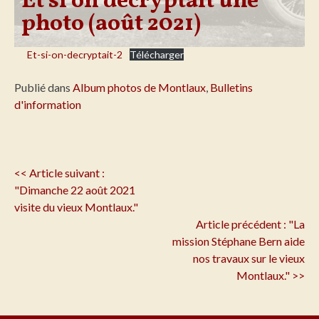
Et si on décryptait une
photo (août 2021)
Et-si-on-decryptait-2
Télécharger
Publié dans
Album photos de Montlaux
,
Bulletins
d'information
Navigation
<< Article suivant :
de
"Dimanche 22 août 2021
l'article
visite du vieux Montlaux."
Article précédent : "La
mission Stéphane Bern aide
nos travaux sur le vieux
Montlaux." >>