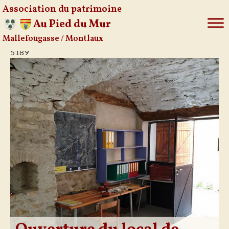
Association du patrimoine
Au Pied du Mur
Mallefougasse / Montlaux
Aller
5189
au
contenu