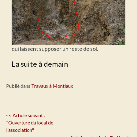
qui laissent supposer un reste de sol.
La suite à demain
Publié dans
Travaux à Montlaux
Navigation
<< Article suivant :
de
"Ouverture du local de
l'article
l'association"