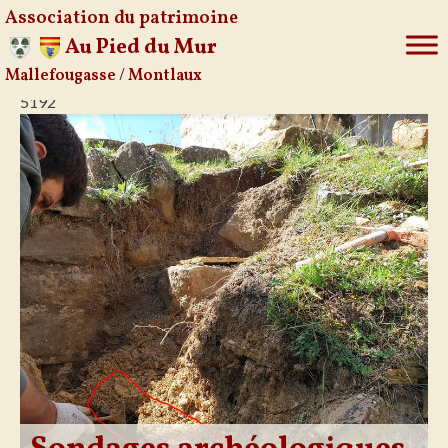
Association du patrimoine
Au Pied du Mur
Mallefougasse / Montlaux
Aller
5192
au
contenu