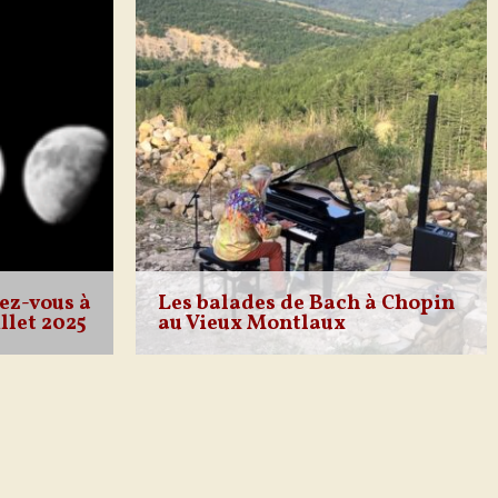
sociation Au
mouvementée. Anne nous a fait un
la mairie.
exposé détaillé de l’évolution de la vie
 […]
rurale de Mallefougasse.
ez-vous à
Les balades de Bach à Chopin
llet 2025
au Vieux Montlaux
Eyrolle
Après des travaux sous une forte
amateur
chaleur, les abords de la tour ont pu
on.La Lune
accueillir le concert. Une première
ite naturel,
musicale a été organisée au pied de la
a nuit des
tour restaurée et […]