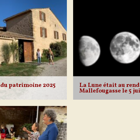
ère conviviale, voire
grâce à l’implication de l’as
omme l’ont souligné certains.
Pied Du Mur et au soutien de 
 été apprécié par les […]
Mobilisés pendant plusieurs
 du patrimoine 2025
La Lune était au rend
Mallefougasse le 5 jui
eptembre, cinq heures du
Comme annoncé, Frédérique 
lefougasse Le boulanger et
Géochimiste et Astronome 
marrent la première fournée
nous a fait partager sa passi
e. Le cœur du vieux village
est notre seul et unique satell
. Deux heures […]
éclairant nos nuits depuis… l
temps, […]