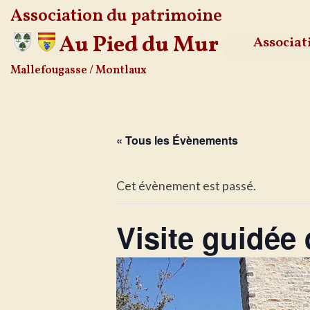
Association du patrimoine
Au Pied du Mur
Associat
Aller
Mallefougasse / Montlaux
au
contenu
« Tous les Évènements
Cet évènement est passé.
Visite guidée