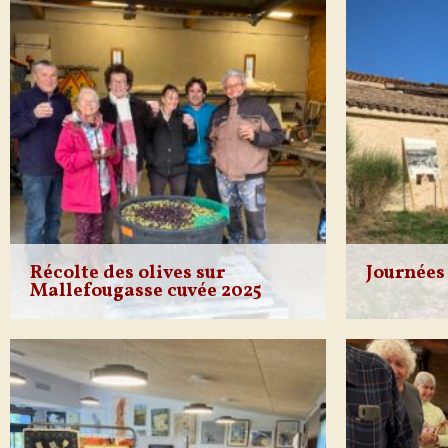
une atmosph
familiale, c
Ce moment a
Récolte des olives sur
Journées
Mallefougasse cuvée 2025
La collecte des olives des villageois : 520
Samedi 20 s
kg 24 participants, 94 litres rendement
matin à Mal
18 %. En images la collecte du
son aide dé
23/11/2025 et la distribution le
de la journé
29/11/2025.
dort encore