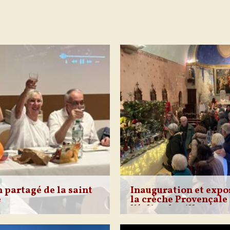
 partagé de la saint
Inauguration et expo
e
la crèche Provençale
l’église du village.
 d’année 2025, nous avons
Comme chaque fin d’année, l
 un réveillon partagé, dans
Mallefougasse est à nouveau 